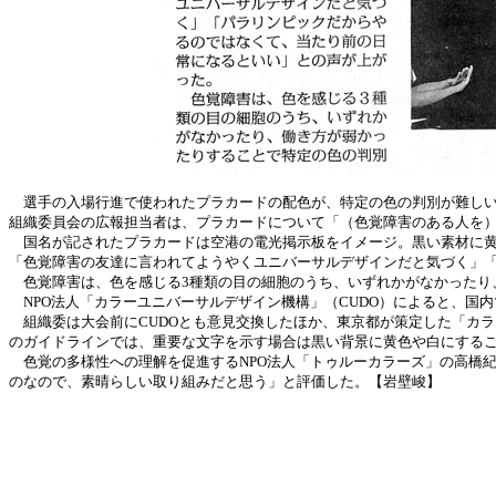
選手の入場行進で使われたプラカードの配色が、特定の色の判別が難しい
組織委員会の広報担当者は、プラカードについて「（色覚障害のある人を
国名が記されたプラカードは空港の電光掲示板をイメージ。黒い素材に黄
「色覚障害の友達に言われてようやくユニバーサルデザインだと気づく」
色覚障害は、色を感じる3種類の目の細胞のうち、いずれかがなかったり
NPO法人「カラーユニバーサルデザイン機構」（CUDO）によると、国内で
組織委は大会前にCUDOとも意見交換したほか、東京都が策定した「カ
のガイドラインでは、重要な文字を示す場合は黒い背景に黄色や白にする
色覚の多様性への理解を促進するNPO法人「トゥルーカラーズ」の高橋
のなので、素晴らしい取り組みだと思う」と評価した。【岩壁峻】